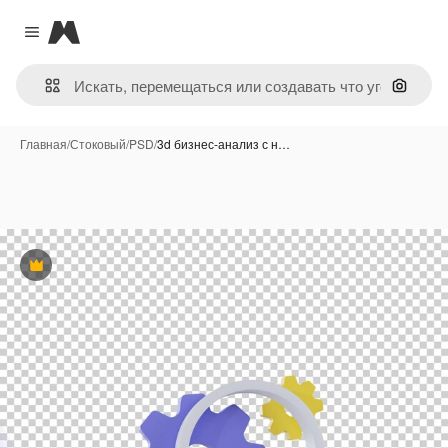
Magnific
Close menu
Поиск 
Главная
/
Стоковый
/
PSD
/
3d бизнес-анализ с н…
Премиум