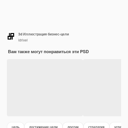
3d Иллюстрация бизнес-цели
idrixel
Вам также могут понравиться эти PSD
цель
достижение цели
дротик
стратегия
успех