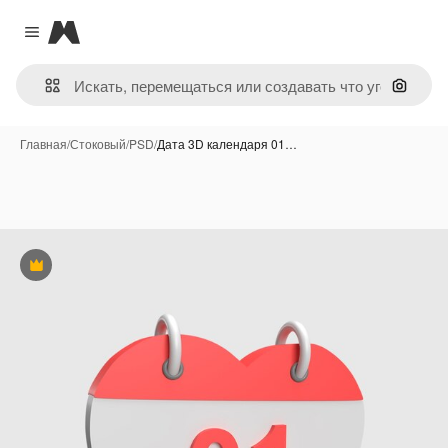
Magnific
Close menu
Поиск 
Главная
/
Стоковый
/
PSD
/
Дата 3D календаря 01…
Премиум