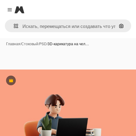
Magnific
Close menu
Поиск 
Главная
/
Стоковый
/
PSD
/
3D-карикатура на чел…
Премиум