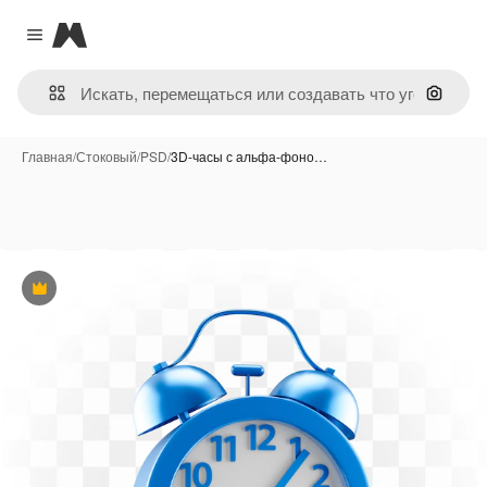
Magnific
Close menu
Поиск 
Главная
/
Стоковый
/
PSD
/
3D-часы с альфа-фоно…
Премиум