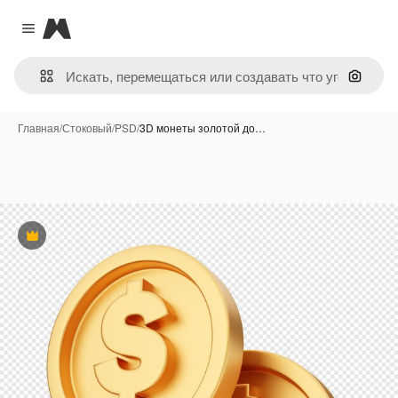
Magnific
Close menu
Поиск 
Главная
/
Стоковый
/
PSD
/
3D монеты золотой до…
Премиум