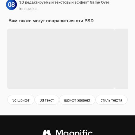
3D редактируемый текстовый эффект Game Over
frmrstudios
Вам также могут понравиться эти PSD
3d шрифт
3d текст
шрифт эффект
стиль текста
т