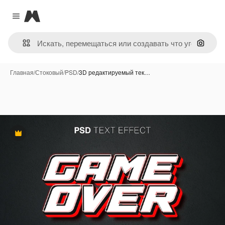
Magnific
Close menu
Поиск 
Главная
/
Стоковый
/
PSD
/
3D редактируемый тек…
Премиум