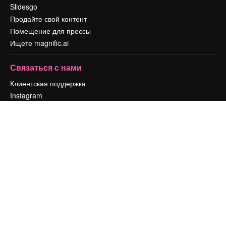
Slidesgo
Продайте свой контент
Помещение для прессы
Ищете magnific.ai
Связаться с нами
Клиентская поддержка
Instagram
YouTube
LinkedIn
TikTok
Discord
X
Reddit
Copyright © 2010-
2026
Freepik Company S.L.U.
Все права защищены
.