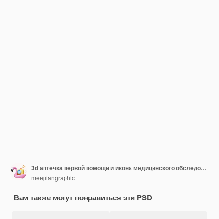
3d аптечка первой помощи и икона медицинского обследования Знак истории пациента больницы Классический плоский стиль Градиентная икона истории пациента изолирована на белом фоне Иллюстрация 3d рендеринга
meepiangraphic
Вам также могут понравиться эти PSD