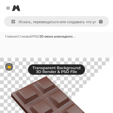
Magnific
Close menu
Поиск 
Главная
/
Стоковый
/
PSD
/
3D-икона шоколадного…
Премиум