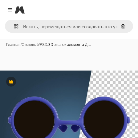
Magnific
Close menu
Поиск 
Главная
/
Стоковый
/
PSD
/
3D-значок элемента Д…
Премиум