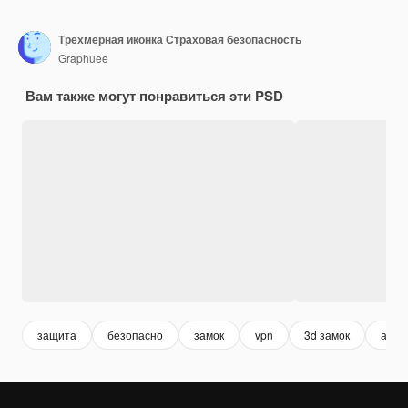
Трехмерная иконка Страховая безопасность
Graphuee
Вам также могут понравиться эти PSD
защита
безопасно
замок
vpn
3d замок
анти