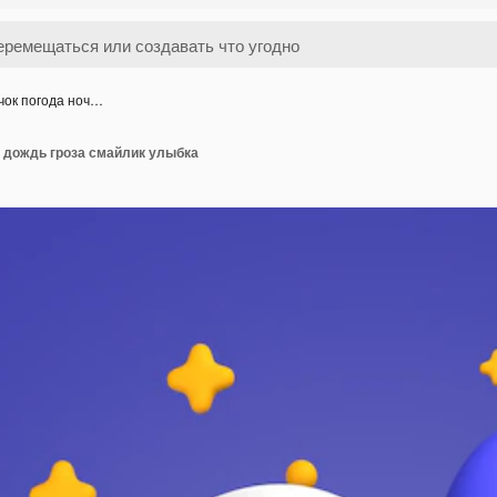
чок погода ноч…
ь дождь гроза смайлик улыбка