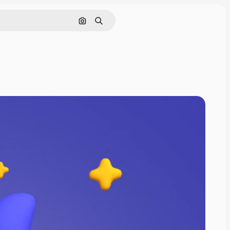
Поиск по изображению
Поиск