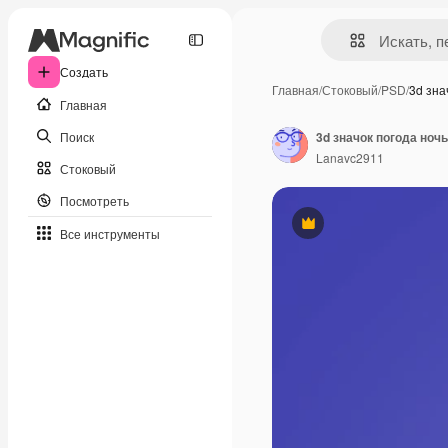
Создать
Главная
/
Стоковый
/
PSD
/
3d зна
Главная
Поиск
3d значок погода ноч
Lanavc2911
Стоковый
Посмотреть
Премиум
Все инструменты