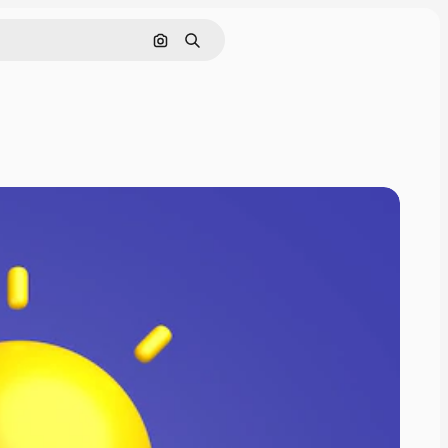
Поиск по изображению
Поиск