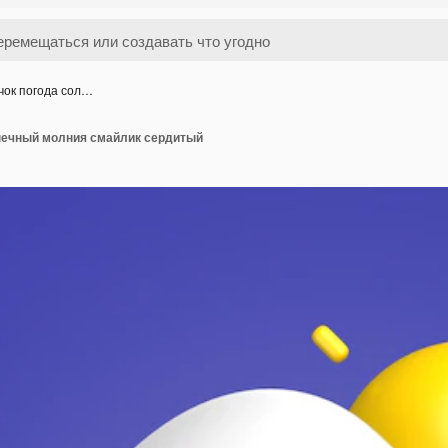
чок погода сол…
лнечный молния смайлик сердитый