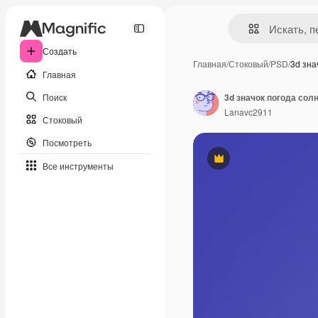
Создать
Главная
/
Стоковый
/
PSD
/
3d зна
Главная
Поиск
3d значок погода со
Lanavc2911
Стоковый
Посмотреть
Премиум
Все инструменты