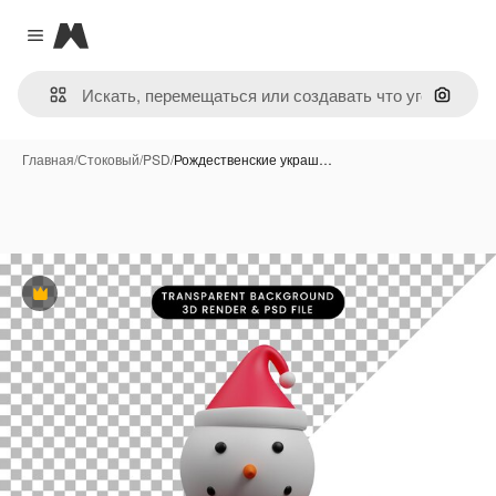
Magnific
Close menu
Поиск 
Главная
/
Стоковый
/
PSD
/
Рождественские украш…
Премиум