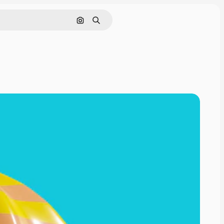
Поиск по изображению
Поиск