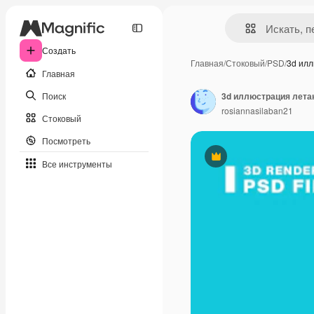
Создать
Главная
/
Стоковый
/
PSD
/
3d ил
Главная
Поиск
3d иллюстрация лета
rosiannasilaban21
Стоковый
Посмотреть
Премиум
Все инструменты