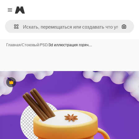
Magnific
Close menu
Поиск 
Главная
/
Стоковый
/
PSD
/
3d иллюстрация горяч…
Премиум