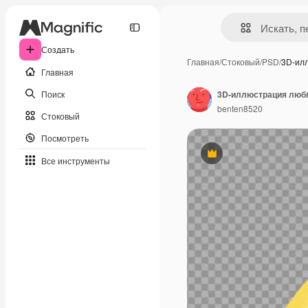
Создать
Главная
/
Стоковый
/
PSD
/
3D-ил
Главная
Поиск
3D-иллюстрация любв
benten8520
Стоковый
Посмотреть
Премиум
Все инструменты