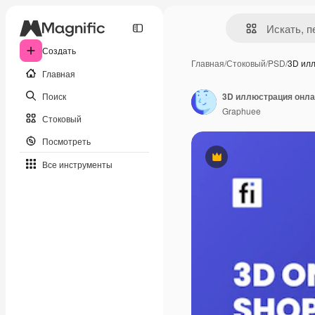
Создать
Главная
/
Стоковый
/
PSD
/
3D ил
Главная
Поиск
3D иллюстрация онла
Graphuee
Стоковый
Посмотреть
Премиум
Все инструменты