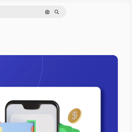
Поиск по изображению
Поиск