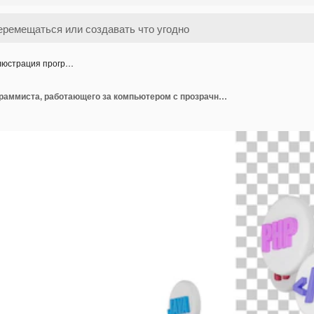
люстрация прогр…
3D-иллюстрация программиста, работающего за компьютером с прозрачным фоном