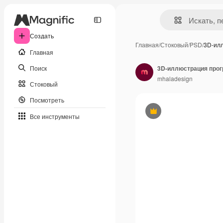
Создать
Главная
/
Стоковый
/
PSD
/
3D-ил
Главная
Поиск
mhaladesign
Стоковый
Посмотреть
Премиум
Все инструменты