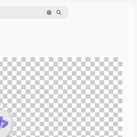
Поиск по изображению
Поиск