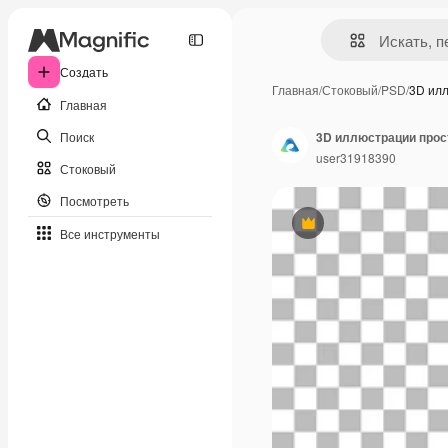
Создать
Главная
/
Стоковый
/
PSD
/
3D ил
Главная
Поиск
user31918390
Стоковый
Посмотреть
Премиум
Все инструменты