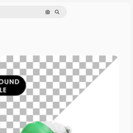
Поиск по изображению
Поиск