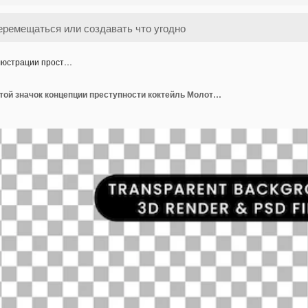
люстрации прост…
3D иллюстрации простой значок концепции преступности коктейль Молотова