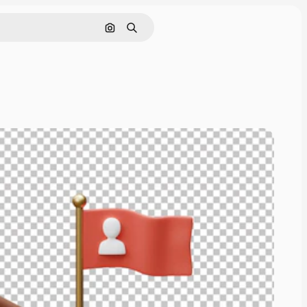
Поиск по изображению
Поиск