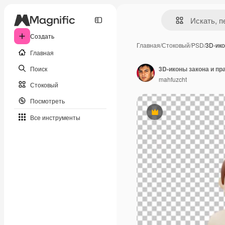
Создать
Главная
/
Стоковый
/
PSD
/
3D-ико
Главная
Поиск
3D-иконы закона и пр
mahfuzcht
Стоковый
Посмотреть
Премиум
Все инструменты