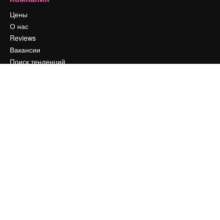
Цены
О нас
Reviews
Вакансии
Поиск тенденций
Блог
События
Slidesgo
Продайте свой контент
Помещение для прессы
Ищете magnific.ai
Связаться с нами
Клиентская поддержка
Instagram
YouTube
LinkedIn
TikTok