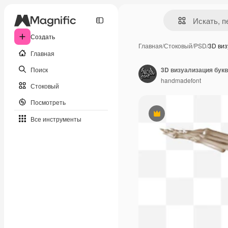
Создать
Главная
/
Стоковый
/
PSD
/
3D ви
Главная
Поиск
handmadefont
Стоковый
Посмотреть
Премиум
Все инструменты