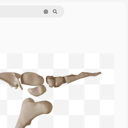
Поиск по изображению
Поиск