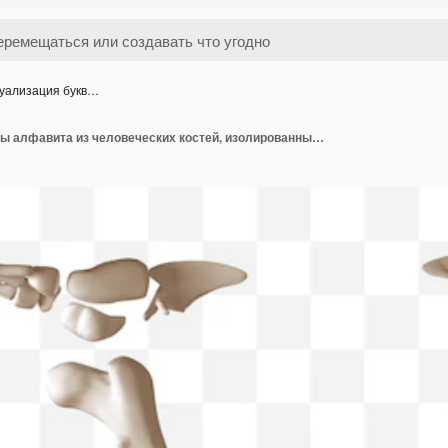
зуализация букв…
3D визуализация буквы алфавита из человеческих костей, изолированный PSD файл