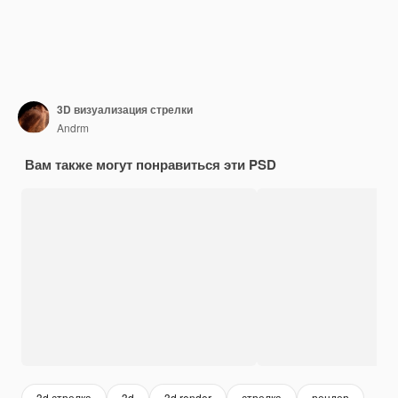
3D визуализация стрелки
Andrm
Вам также могут понравиться эти PSD
3d стрелка
3d
3d render
стрелка
рендер