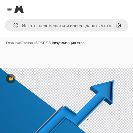
Magnific
Close menu
Поиск 
Главная
/
Стоковый
/
PSD
/
3D визуализация стре…
Премиум