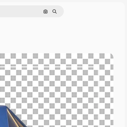
Поиск по изображению
Поиск