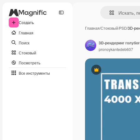
Создать
Главная
/
Стоковый
/
PSD
/
3D-ре
Главная
Поиск
3D-рендеринг голубо
pronoykantedeb607
Стоковый
Посмотреть
Премиум
Все инструменты