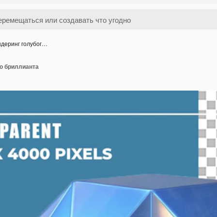
ндеринг голубог…
го бриллианта