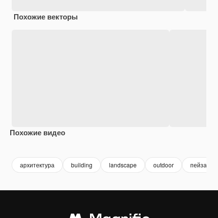
Похожие векторы
Похожие видео
Premium
Premium
Сгенерировано с помощью ИИ
Premium
Premium
Сгенериров
архитектура
building
landscape
outdoor
пейзаж