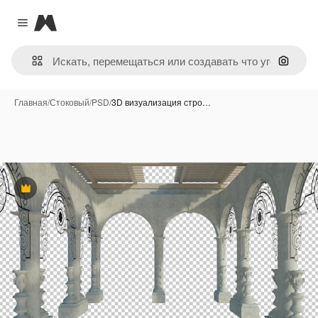
Magnific
Close menu
Поиск 
Главная
/
Стоковый
/
PSD
/
3D визуализация стро…
Премиум