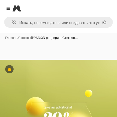
Magnific
Close menu
Поиск 
Главная
/
Стоковый
/
PSD
/
3D рендеринг Стеклян…
Премиум