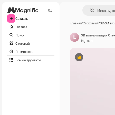
Создать
Главная
/
Стоковый
/
PSD
/
3D ви
Главная
Поиск
lhg_com
Стоковый
Посмотреть
Премиум
Все инструменты