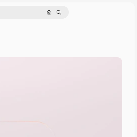
Поиск по изображению
Поиск