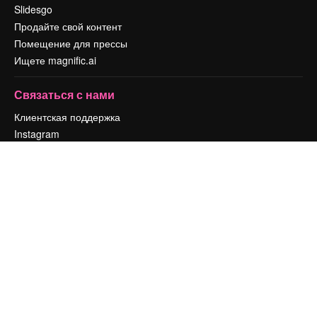
Slidesgo
Продайте свой контент
Помещение для прессы
Ищете magnific.ai
Связаться с нами
Клиентская поддержка
Instagram
YouTube
LinkedIn
TikTok
Discord
X
Reddit
Copyright © 2010-
2026
Freepik Company S.L.U.
Все права защищены
.