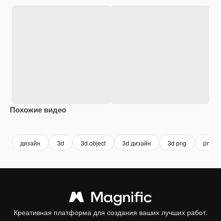
Похожие видео
Premium
Premium
Premium
Premium
дизайн
3d
3d object
3d дизайн
3d png
png
Креативная платформа для создания ваших лучших работ.