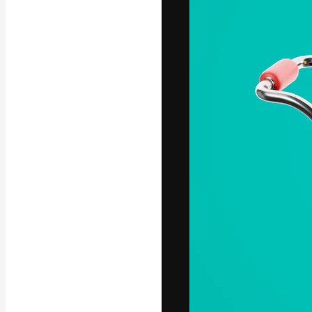
Креативная пл
ваших лучших 
подписчиков с
предприятий, а
Pусский