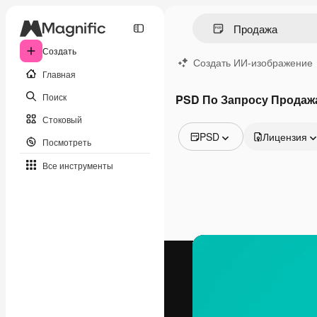
Создать
Создать ИИ-изображение
Главная
Поиск
PSD По Запросу Продаж
Стоковый
PSD
Лицензия
Посмотреть
Все изображения
Все инструменты
Векторы
Иллюстрации
Фотографии
PSD
Шаблоны
Мокапы
Видео
Видеоролик
Моушн-дизайн
Видеошаблоны
Иконки
3D-модели
Шрифты