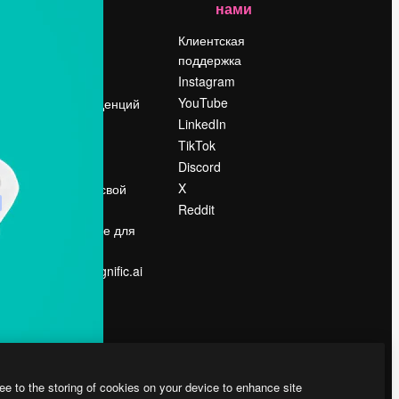
нами
Цены
о
О нас
Клиентская
поддержка
Reviews
Instagram
Вакансии
YouTube
Поиск тенденций
LinkedIn
Блог
TikTok
События
Discord
Slidesgo
ости
X
Продайте свой
контент
Reddit
в
Помещение для
прессы
Ищете magnific.ai
ee to the storing of cookies on your device to enhance site