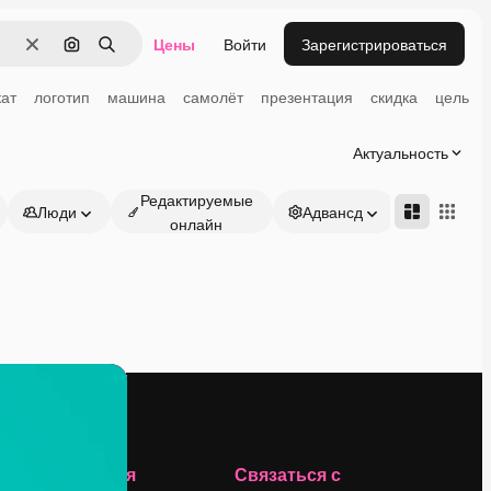
Цены
Войти
Зарегистрироваться
Очистить
Поиск по изображению
Поиск
ат
логотип
машина
самолёт
презентация
скидка
цель
Актуальность
Редактируемые
Люди
Адвансд
онлайн
Компания
Связаться с