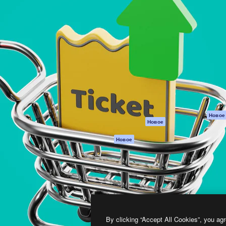
атформа для создания
Spaces
Academy
работ. Более 1 миллиона
ИИ-помощник
Документация п
реди креаторов,
Пакету ИИ
Генератор
гентств и студий.
изображений ИИ
Служба
поддержки
Генератор видео
ИИ
Условия и
положения
Генератор голоса
на основе ИИ
Политика
конфиденциальн
Стоковый контент
Оригиналы
MCP для
Новое
Новое
Claude/ChatGPT
Политика файло
cookie
Агенты
Новое
Центр доверия
API
Партнеры
Мобильное
приложение
Предприятие
Все инструменты
Magnific
By clicking “Accept All Cookies”, you agr