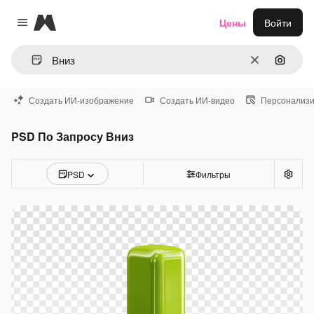
Magnific
Цены
Войти
Close menu
Очистить
Поиск 
Создать ИИ-изображение
Создать ИИ-видео
Персонализи
PSD По Запросу Вниз
PSD
Фильтры