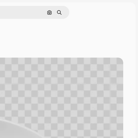
Поиск по изображению
Поиск