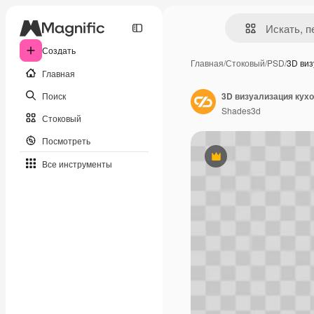
Создать
Главная
/
Стоковый
/
PSD
/
3D ви
Главная
Поиск
3D визуализация кух
Shades3d
Стоковый
Посмотреть
Премиум
Все инструменты