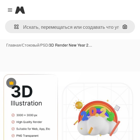
Magnific
Close menu
Поиск 
Главная
/
Стоковый
/
PSD
/
3D Render New Year 2…
Премиум