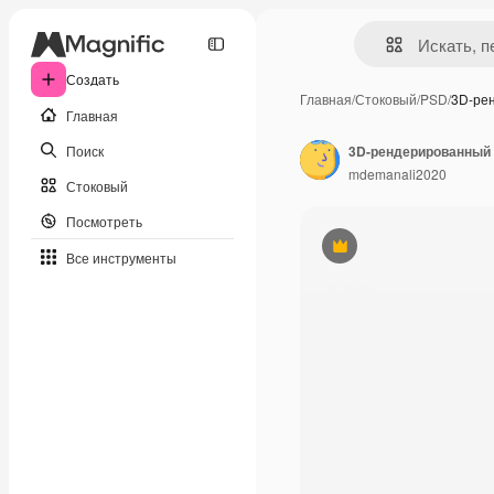
Создать
Главная
/
Стоковый
/
PSD
/
3D-ре
Главная
Поиск
3D-рендерированный 
mdemanali2020
Стоковый
Посмотреть
Премиум
Все инструменты