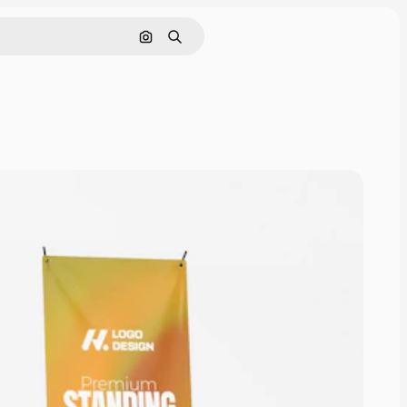
Поиск по изображению
Поиск