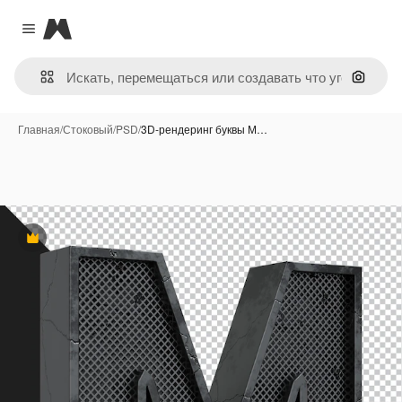
Magnific
Close menu
Поиск 
Главная
/
Стоковый
/
PSD
/
3D-рендеринг буквы М…
Премиум