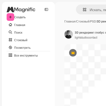
Создать
Главная
/
Стоковый
/
PSD
/
3D рен
Главная
Поиск
3D рендеринг глобус
lightstudiocontact
Стоковый
Посмотреть
Премиум
Все инструменты