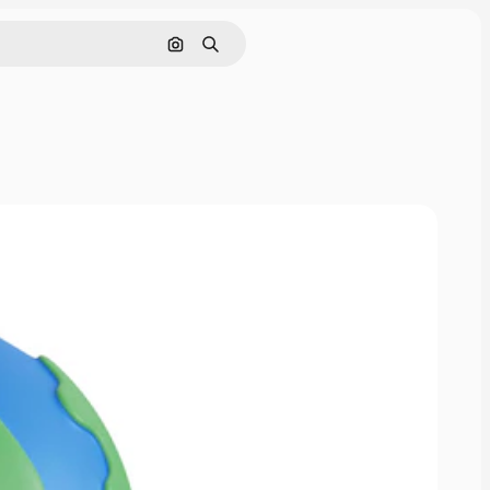
Поиск по изображению
Поиск