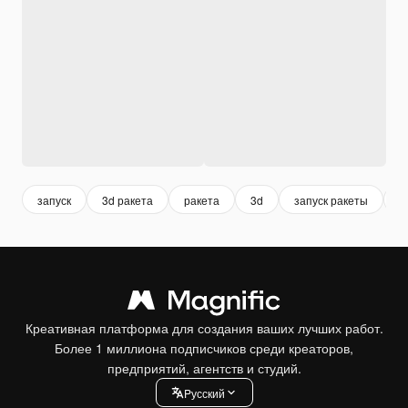
запуск
3d ракета
ракета
3d
запуск ракеты
3
Креативная платформа для создания ваших лучших работ.
Более 1 миллиона подписчиков среди креаторов,
предприятий, агентств и студий.
Pусский