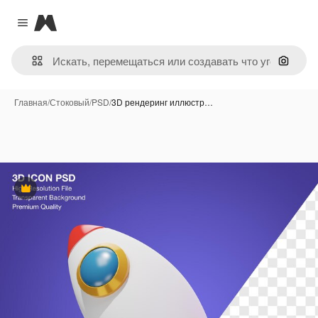
Magnific
Close menu
Поиск 
Главная
/
Стоковый
/
PSD
/
3D рендеринг иллюстр…
Премиум