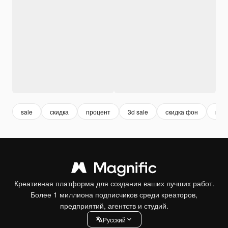
sale
скидка
процент
3d sale
скидка фон
про
Креативная платформа для создания ваших лучших работ.
Более 1 миллиона подписчиков среди креаторов,
предприятий, агентств и студий.
Pусский