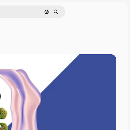
Поиск по изображению
Поиск