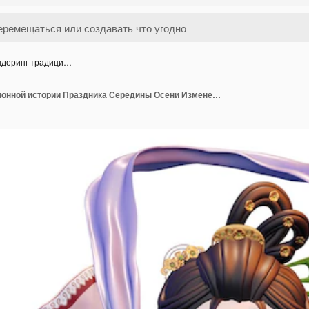
ндеринг традици…
3D-рендеринг традиционной истории Праздника Середины Осени Изменение полета на Луну