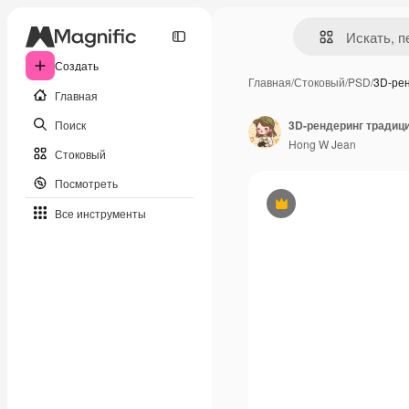
Создать
Главная
/
Стоковый
/
PSD
/
3D-ре
Главная
Поиск
Hong W Jean
Стоковый
Посмотреть
Премиум
Все инструменты