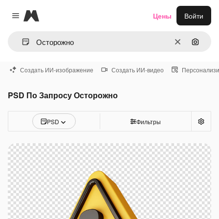
Magnific
Цены
Войти
Close menu
Очистить
Поиск 
Создать ИИ-изображение
Создать ИИ-видео
Персонализи
PSD По Запросу Осторожно
PSD
Фильтры