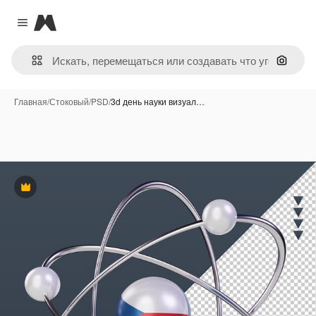
Magnific
Close menu
Поиск 
Главная
/
Стоковый
/
PSD
/
3d день науки визуал…
Премиум