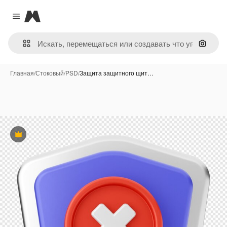
Magnific
Close menu
Поиск 
Главная
/
Стоковый
/
PSD
/
Защита защитного щит…
Премиум