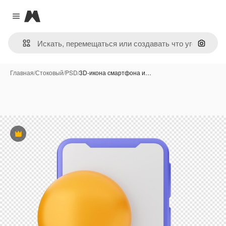
Magnific
Close menu
Поиск 
Главная
/
Стоковый
/
PSD
/
3D-икона смартфона и…
Премиум