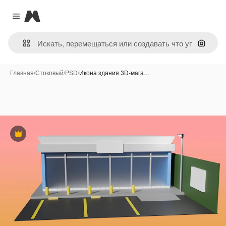
Magnific
Close menu
Поиск 
Главная
/
Стоковый
/
PSD
/
Икона здания 3D-мага…
Премиум