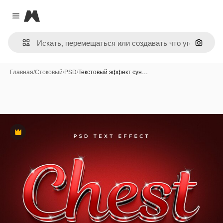
Magnific
Close menu
Поиск 
Главная
/
Стоковый
/
PSD
/
Текстовый эффект сун…
Премиум