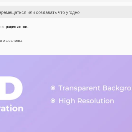
люстрация летне…
его шезлонга