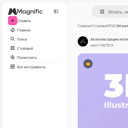
Создать
Главная
/
Стоковый
/
PSD
/
3d ил
Главная
Поиск
3d иллюстрация летн
user17467613
Стоковый
Посмотреть
Премиум
Все инструменты