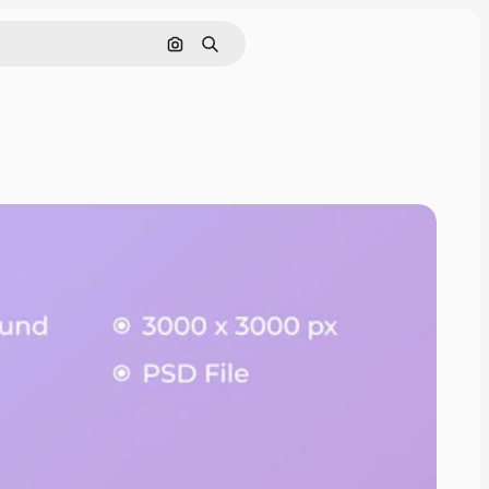
Поиск по изображению
Поиск