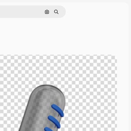
Поиск по изображению
Поиск