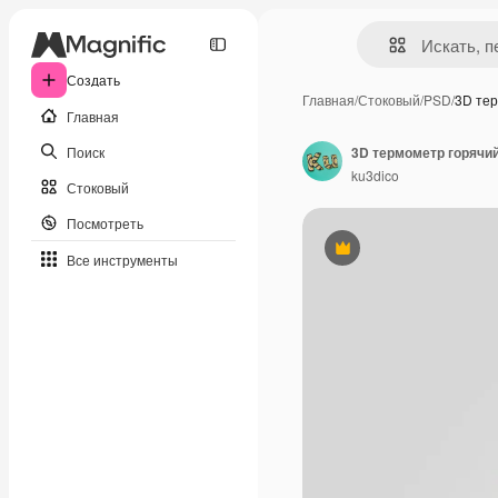
Создать
Главная
/
Стоковый
/
PSD
/
3D тер
Главная
Поиск
3D термометр горячи
ku3dico
Стоковый
Посмотреть
Премиум
Все инструменты