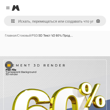
Magnific
Close menu
Поиск 
Главная
/
Стоковый
/
PSD
/
3D Текст V2 60% Прод…
Премиум