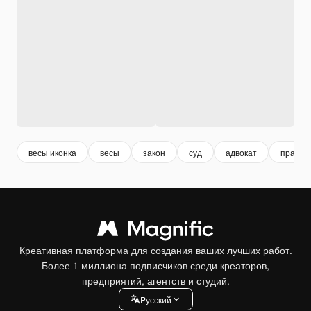
весы иконка
весы
закон
суд
адвокат
правос
Креативная платформа для создания ваших лучших работ.
Более 1 миллиона подписчиков среди креаторов,
предприятий, агентств и студий.
Pусский