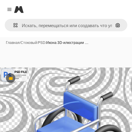
Magnific
Close menu
Поиск 
Главная
/
Стоковый
/
PSD
/
Икона 3D-илюстрации …
Премиум